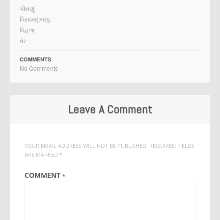
પીરાણું
વિસામણબાપુ
વિહળા
વેર
COMMENTS
No Comments
Leave A Comment
YOUR EMAIL ADDRESS WILL NOT BE PUBLISHED.
REQUIRED FIELDS
ARE MARKED
*
COMMENT
*