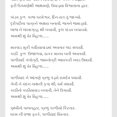
ફરી ઉગમણેથી આથમણે, ઉઘાડ્યા વિશ્વાસના દ્વાર.
પાંડવ કુળ કાજ પરમેશ્વર, દિન-રાત તું જાગ્યો.
દ્રૌપદીના પાત્રને અક્ષય બનાવી, જગને જમાડ્યો.
લાજ ને લાખાગ્રહ થી બચાવી, કુલ પાંડવ બચાવ્યો.
અમથી શું વેર વિહળા……
મારવાડ મૂકી કાઠિયાવાડમાં અવતાર લઇ સંચર્યો.
કાઠી કુળ ઉજાળવા, ઠાકર માનવ બની અવતર્યો.
પાળીયાદે ગંગોત્રી, જમનોત્રી આવકારી ખવડ ઉધાર્યો.
અમથી શું વેર વિહળા……
પાળીયાદ ને આંગણે પ્રભુ પંડ્યે રામદેવ પધાર્યો.
ગેબી ને ચંદન નાથની કૃપા થી, ધર્મ વધાર્યો.
કાઠીનો કાઠીયાવાડ બચાવી, તેને ઉગાર્યો.
અમથી શું વેર વિહળા……
પૃથ્વીનો પાલનહાર, પ્રભુ કાળીયો કિરતાર.
ધરમ ની ધજા ફરકે, પાળીયાદ વિસ્તાર.