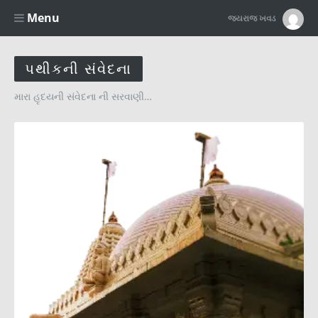
Menu
જયરાજ ખવડ
પથીકની સંવેદના
મારા હૃદયની સંવેદના ની સરવાણી…