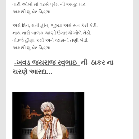
તારી આંખો માં વરસે પ્રેમ ની અખૂટ ધાર.
અમથી શું વેર વિહળા……
અમે દિન, મતી હીન, ભૂલ્યા અમે સત કેરી કેડી.
નાથ તારો બાળક જાણી ઉગારજે ખોળે તેડી.
તોડજે હીણા કર્મો અને વ્યસનો તણી બેડી.
અમથી શું વેર વિહળા……
-ખવડ જયરાજ રવુભાઇ
ની ઠાકર ના
ચરણે આરદા…