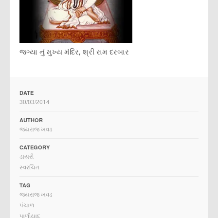
જગ્યા નું મુખ્ય મંદિર, શ્રી રામ દરબાર
DATE
30/03/2014
AUTHOR
જયરાજ ખવડ
CATEGORY
ડાયરી
સ્વરચિત
TAG
જયરાજ ખવડ
પંચાળ
પાળીયાદ