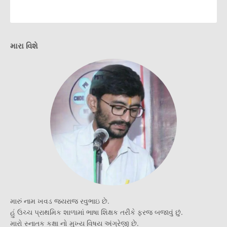
મારા વિશે
મારું નામ ખવડ જયરાજ રવુભાઇ છે.
હું ઉચ્ચ પ્રાથમિક શાળામાં ભાષા શિક્ષક તરીકે ફરજ બજાવું છું.
મારો સ્નાતક કક્ષા નો મુખ્ય વિષય અંગ્રેજી છે.