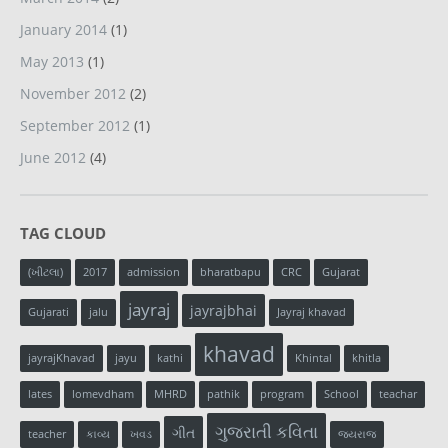
January 2014
(1)
May 2013
(1)
November 2012
(2)
September 2012
(1)
June 2012
(4)
TAG CLOUD
(ખીટલા)
2017
admission
bharatbapu
CRC
Gujarat
jayraj
jayrajbhai
Gujarati
jalu
Jayraj khavad
khavad
jayrajKhavad
jayu
kathi
Khintal
khitla
lates
lomevdham
MHRD
pathik
program
School
teachar
ગુજરાતી કવિતા
ગીત
teacher
કાવ્ય
ખવડ
જયરાજ