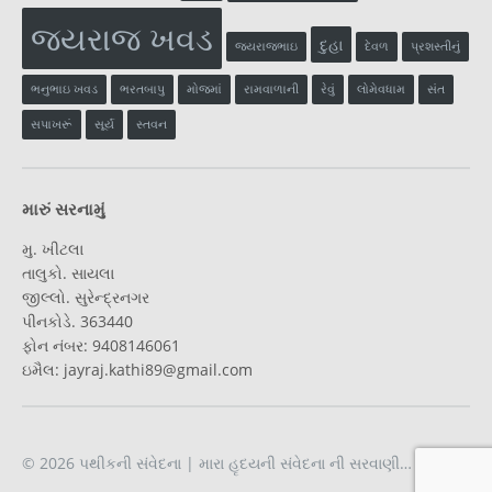
જયરાજ ખવડ
દુહા
જયરાજભાઇ
દેવળ
પ્રશસ્તીનું
ભનુભાઇ ખવડ
ભરતબાપુ
મોજમાં
રામવાળાની
રેવું
લોમેવધામ
સંત
સપાખરૂં
સૂર્ય
સ્તવન
મારું સરનામું
મુ. ખીટલા
તાલુકો. સાયલા
જીલ્લો. સુરેન્દ્રનગર
પીનકોડે. 363440
ફોન નંબર: 9408146061
ઇમૈલ: jayraj.kathi89@gmail.com
© 2026
પથીકની સંવેદના
| મારા હૃદયની સંવેદના ની સરવાણી…