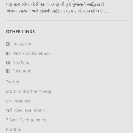
પણ મારો શોખ નો વિષય ગાંડપણ ની હદે ગુજરાતી સાહિત્ય છે.
એમાય ચારણી અને ડીંગળી સાહિત્ય પ્રકાર નો ખુબ શોખ છે….
OTHER LINKS
Instagram
Pathik on Facebook
YouTube
Facebook
Twitter
(Admin) Brother Yuvraj
દુલા ભાયા કાગ
શ્રી લોમેવ ધામ -ધજાળા
7 Sync Technologies
Pratilipi