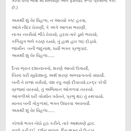
કાલી ઘેલી ભાષા માં વિનવણી અને ફરિયાદ રૂપી પ્રાર્થના કરી
છે.)
અમથી શું વેર વિહળા, ન આવ્યો કષ્ટ હરવા,
આંખે નીંદર ઘેરાણી, કે અંગે આળસ ભરાણી.
નાગર નરસૈયો ભીડે ઘેરાયો, હદય તારે ડૂમો ભરાયો,
કળિયુગ ભલે કઠણ રહ્યો, તું હાથ હાર લઇ દોડ્યો.
જામીન બની જદુનાથ, ધર્યો ભક્ત પ્રભુપાદ.
અમથી શું વેર વિહળા……
દૈત્ય ભ્રાત દશાનાનનો, શરણે આવ્યે ઉગાર્યો,
બિરુદ ધરી સૂર્યવંશનું, અર્થ શરણ અભ્યાગતનો વધાર્યો.
બની તે રાજા રામૈયો, વંશ રઘુ તણો દીપાવ્યો.ઇન્દ્ર કોપી
વ્રજમાં વરસ્યો, તું અભિમાન ઓગળવા તરસ્યો.
આંગળીએ ધરી ગોવર્ધન પર્વતને, પ્રભુ થઇ તું સ્થપાયો.
માનવ બની ગોકુળમાં, ભક્ત ઉધારવા અવતર્યો.
અમથી શું વેર વિહળા……
કોલવો ભક્ત બેઠો હઠ કરીને, તારે આથમણે દ્વાર.
પાછો ફરી દઈ દર્શન માધવા, દિન ભક્ત ને ઉદ્ધાર.