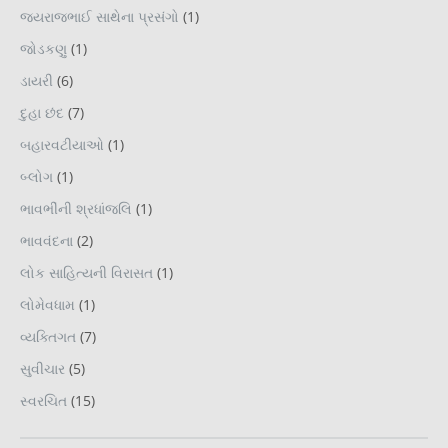
જયરાજભાઈ સાથેના પ્રસંગો
(1)
જોડકણુ
(1)
ડાયરી
(6)
દુહા છંદ
(7)
બહારવટીયાઓ
(1)
બ્લોગ
(1)
ભાવભીંની શ્રધાંજલિ
(1)
ભાવવંદના
(2)
લોક સાહિત્યની વિરાસત
(1)
લોમેવધામ
(1)
વ્યક્તિગત
(7)
સુવીચાર
(5)
સ્વરચિત
(15)