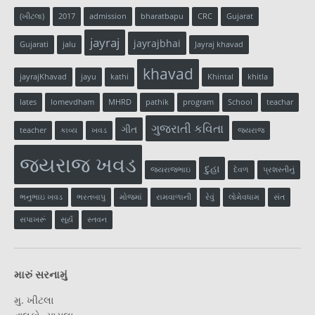
(ખીટલા)
2017
admission
bharatbapu
CRC
Gujarat
jayraj
jayrajbhai
Gujarati
jalu
Jayraj khavad
khavad
jayrajKhavad
jayu
kathi
Khintal
khitla
lates
lomevdham
MHRD
pathik
program
School
teachar
ગુજરાતી કવિતા
ગીત
teacher
કાવ્ય
ખવડ
જયરાજ
જયરાજ ખવડ
દુહા
જયરાજભાઇ
દેવળ
પ્રશસ્તીનું
ભનુભાઇ ખવડ
ભરતબાપુ
મોજમાં
રામવાળાની
રેવું
લોમેવધામ
સંત
સપાખરૂં
સૂર્ય
સ્તવન
મારું સરનામું
મુ. ખીટલા