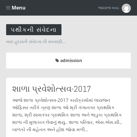
Menu
જયરાજ ખવડ
પથીકની સંવેદના
મારા હૃદયની સંવેદના ની સરવાણી…
admission
શાળા પ્રવેશોત્સવ-2017
આજે શાળા પ્રવેશોત્સવ-2017 કાર્યક્રમોંમાં લાયજન
ઓફિસર તરીકે ત્રણ શાળા ઓ શ્રી ગંગાનગર પ્રાથમિક
શાળા, શ્રી સામતપર પ્રાથમિક શાળા અને ભાડુકા પ્રાથમિક
શાળા ની મુલાકાત લેવાનું થયુ.. શાળા પરિવાર, એસ.એમ.સી.,
બાળકો ની મહેનત અને હોંશ જોવા મળી…