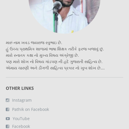
મારું નામ ખવડ જયરાજ રવુભાઇ છે.
હું ઉચ્ચ પ્રાથમિક શાળામાં ભાષા શિક્ષક તરીકે ફરજ બજાવું છું.
મારો સ્નાતક કક્ષા નો મુખ્ય વિષય અંગ્રેજી છે.
પણ મારો શોખ નો વિષય ગાંડપણ ની હદે ગુજરાતી સાહિત્ય છે.
એમાય ચારણી અને ડીંગળી સાહિત્ય પ્રકાર નો ખુબ શોખ છે….
OTHER LINKS
Instagram
Pathik on Facebook
YouTube
Facebook