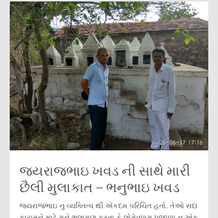
જયરાજભાઇ ખવડ ની સાથે મારી
છૈલી મુલાકાત – ભનુભાઇ ખવડ
જયરાજભાઇ નુ વ્યક્તિત્વ થી એકદમ પરિચિત હતો. તેઓ સદા
કાયમને માટે મને ભલામણ કરતા કે લોમેવધામ ધજાળા નુ એક