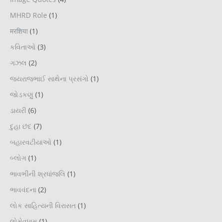
MHRD Role
(1)
मरशिया
(1)
કવિતાઓ
(3)
ગઝલ
(2)
જયરાજભાઈ સાથેના પ્રસંગો
(1)
જોડકણુ
(1)
ડાયરી
(6)
દુહા છંદ
(7)
બહારવટીયાઓ
(1)
બ્લોગ
(1)
ભાવભીંની શ્રધાંજલિ
(1)
ભાવવંદના
(2)
લોક સાહિત્યની વિરાસત
(1)
લોમેવધામ
(1)