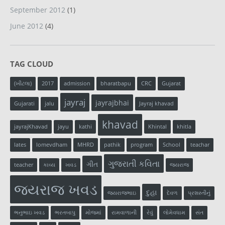
September 2012
(1)
June 2012
(4)
TAG CLOUD
(ખીટલા)
2017
admission
bharatbapu
CRC
Gujarat
jayraj
jayrajbhai
Gujarati
jalu
Jayraj khavad
khavad
jayrajKhavad
jayu
kathi
Khintal
khitla
lates
lomevdham
MHRD
pathik
program
School
teachar
ગુજરાતી કવિતા
ગીત
teacher
કાવ્ય
ખવડ
જયરાજ
જયરાજ ખવડ
દુહા
જયરાજભાઇ
દેવળ
પ્રશસ્તીનું
ભનુભાઇ ખવડ
ભરતબાપુ
મોજમાં
રામવાળાની
રેવું
લોમેવધામ
સંત