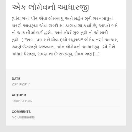
એક લોમેવનો આધારજી
(પાંચાળનાં પીર એવા લોમબાપુ અને મહંત શ્રી ભરતબાપુનાં
ચરણે આવડ્યા એવાં શબ્દો મા કાલાવાલા કર્યા છે, આપને ગમે
તો આપની મોટાઈ હશે.. અને કોઈ ભુલ હશે તો એ મારી
હશે…) *રાગ- પગ મને ધોવા દ્યો રઘૂરાય* લોમેવ તણો આઘાર,
જાણે ઉગમણો અજવાસ, એક લોમેવનો આધારજી.. ચૌ દિશે
અંધાર ધેરાણા, રાવણ નાં છે રાજજી, સેવક ગણ […]
DATE
23/10/2017
AUTHOR
જયરાજ ખવડ
COMMENTS
No Comments