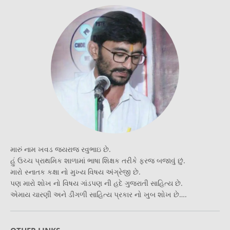
મારું નામ ખવડ જયરાજ રવુભાઇ છે.
હું ઉચ્ચ પ્રાથમિક શાળામાં ભાષા શિક્ષક તરીકે ફરજ બજાવું છું.
મારો સ્નાતક કક્ષા નો મુખ્ય વિષય અંગ્રેજી છે.
પણ મારો શોખ નો વિષય ગાંડપણ ની હદે ગુજરાતી સાહિત્ય છે.
એમાય ચારણી અને ડીંગળી સાહિત્ય પ્રકાર નો ખુબ શોખ છે….