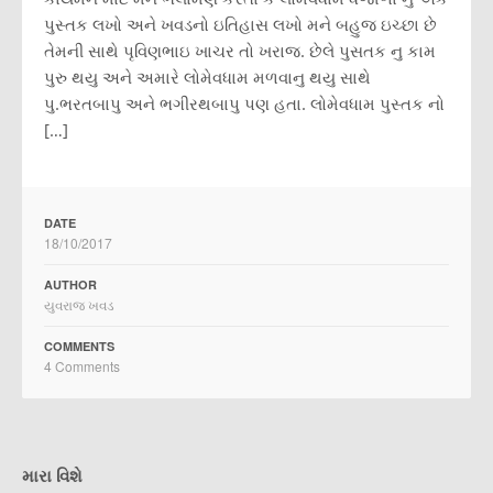
પુસ્તક લખો અને ખવડનો ઇતિહાસ લખો મને બહુજ ઇચ્છા છે
તેમની સાથે પૃવિણભાઇ ખાચર તો ખરાજ. છેલે પુસતક નુ કામ
પુરુ થયુ અને અમારે લોમેવધામ મળવાનુ થયુ સાથે
પુ.ભરતબાપુ અને ભગીરથબાપુ પણ હતા. લોમેવધામ પુસ્તક નો
[…]
DATE
18/10/2017
AUTHOR
યુવરાજ ખવડ
COMMENTS
4 Comments
મારા વિશે