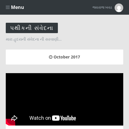
Menu
જયરાજ ખવડ
પથીકની સંવેદના
મારા હૃદયની સંવેદના ની સરવાણી…
October 2017