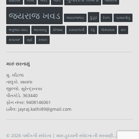
teacher
કાવ્ય
ખવડ
જયરાજ
જયરાજ ખવડ
દુહા
જયરાજભાઇ
દેવળ
પ્રશસ્તીનું
ભનુભાઇ ખવડ
ભરતબાપુ
મોજમાં
રામવાળાની
રેવું
લોમેવધામ
સંત
સપાખરૂં
સૂર્ય
સ્તવન
મારું સરનામું
મુ. ખીટલા
તાલુકો. સાયલા
જીલ્લો. સુરેન્દ્રનગર
પીનકોડે. 363440
ફોન નંબર: 9408146061
ઇમૈલ: jayraj.kathi89@gmail.com
© 2026
પથીકની સંવેદના
| મારા હૃદયની સંવેદના ની સરવાણી…