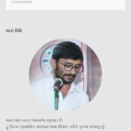
4 Comments
મારા વિશે
મારું નામ ખવડ જયરાજ રવુભાઇ છે.
હું ઉચ્ચ પ્રાથમિક શાળામાં ભાષા શિક્ષક તરીકે ફરજ બજાવું છું.