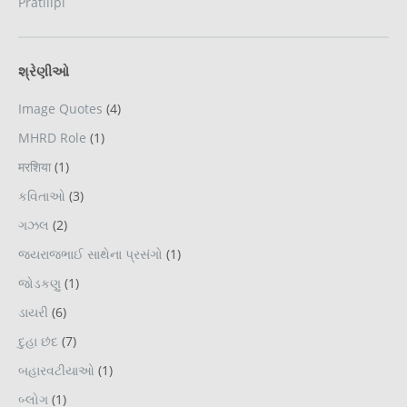
Pratilipi
શ્રેણીઓ
Image Quotes
(4)
MHRD Role
(1)
मरशिया
(1)
કવિતાઓ
(3)
ગઝલ
(2)
જયરાજભાઈ સાથેના પ્રસંગો
(1)
જોડકણુ
(1)
ડાયરી
(6)
દુહા છંદ
(7)
બહારવટીયાઓ
(1)
બ્લોગ
(1)