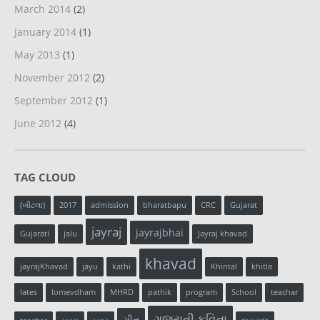
March 2014
(2)
January 2014
(1)
May 2013
(1)
November 2012
(2)
September 2012
(1)
June 2012
(4)
TAG CLOUD
(ખીટલા)
2017
admission
bharatbapu
CRC
Gujarat
jayraj
jayrajbhai
Gujarati
jalu
Jayraj khavad
khavad
jayrajKhavad
jayu
kathi
Khintal
khitla
lates
lomevdham
MHRD
pathik
program
School
teachar
ગુજરાતી કવિતા
ગીત