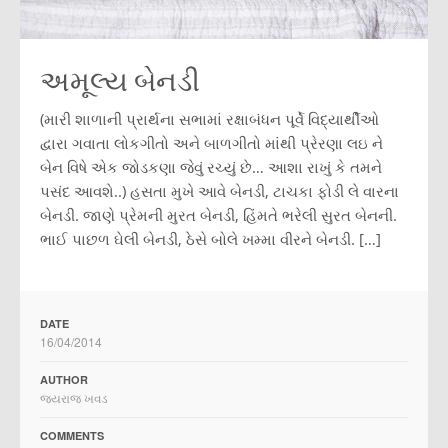
અમૂલ્ય બેનડી
(મારી શાળાની પ્રાર્થના સભામાં રક્ષાબંધન પૂર્વે વિદ્યાર્થીઓ
દ્વારા ગવાતા લોકગીતો અને બાળગીતો માંથી પ્રેરણા લઇ ને
બેન વિષે એક જોડકણા જેવું રચ્યું છે… આશા રાખું કે તમને
પસંદ આવશે..) હસતા મુખે આવે બેનડી, ટાચકા ફોડી લે વારના
બેનડી. જાણે પ્રેમની મુરત બેનડી, હિંમતે ભરેલી સુરત બેનની.
ભાઈ પાછળ ઘેલી બેનડી, ઠેસે બોલે ખમ્મા વીરને બેનડી. […]
DATE
16/04/2014
AUTHOR
જયરાજ ખવડ
COMMENTS