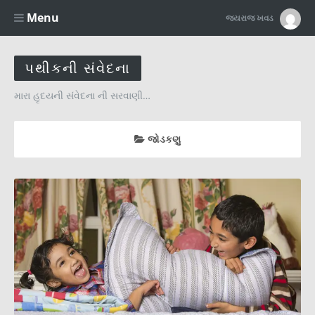
Menu
જયરાજ ખવડ
પથીકની સંવેદના
મારા હૃદયની સંવેદના ની સરવાણી…
જોડકણુ