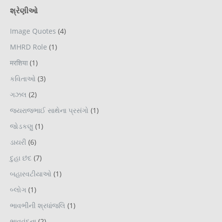
શ્રેણીઓ
Image Quotes
(4)
MHRD Role
(1)
मरशिया
(1)
કવિતાઓ
(3)
ગઝલ
(2)
જયરાજભાઈ સાથેના પ્રસંગો
(1)
જોડકણુ
(1)
ડાયરી
(6)
દુહા છંદ
(7)
બહારવટીયાઓ
(1)
બ્લોગ
(1)
ભાવભીંની શ્રધાંજલિ
(1)
ભાવવંદના
(2)