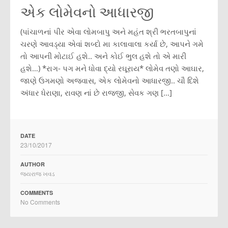
એક લોમેવનો આધારજી
(પાંચાળનાં પીર એવા લોમબાપુ અને મહંત શ્રી ભરતબાપુનાં
ચરણે આવડ્યા એવાં શબ્દો મા કાલાવાલા કર્યા છે, આપને ગમે
તો આપની મોટાઈ હશે.. અને કોઈ ભુલ હશે તો એ મારી
હશે…) *રાગ- પગ મને ધોવા દ્યો રઘૂરાય* લોમેવ તણો આઘાર,
જાણે ઉગમણો અજવાસ, એક લોમેવનો આધારજી.. ચૌ દિશે
અંધાર ધેરાણા, રાવણ નાં છે રાજજી, સેવક ગણ […]
DATE
23/10/2017
AUTHOR
જયરાજ ખવડ
COMMENTS
No Comments