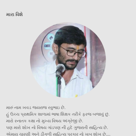
મારા વિશે
મારું નામ ખવડ જયરાજ રવુભાઇ છે.
હું ઉચ્ચ પ્રાથમિક શાળામાં ભાષા શિક્ષક તરીકે ફરજ બજાવું છું.
મારો સ્નાતક કક્ષા નો મુખ્ય વિષય અંગ્રેજી છે.
પણ મારો શોખ નો વિષય ગાંડપણ ની હદે ગુજરાતી સાહિત્ય છે.
એમાય ચારણી અને ડીંગળી સાહિત્ય પ્રકાર નો ખુબ શોખ છે….