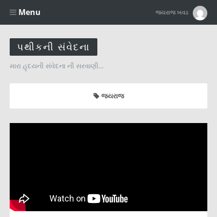
Menu
જયરાજ ખવડ
પથીકની સંવેદના
મારા હૃદયની સંવેદના ની સરવાણી…
જયરાજ