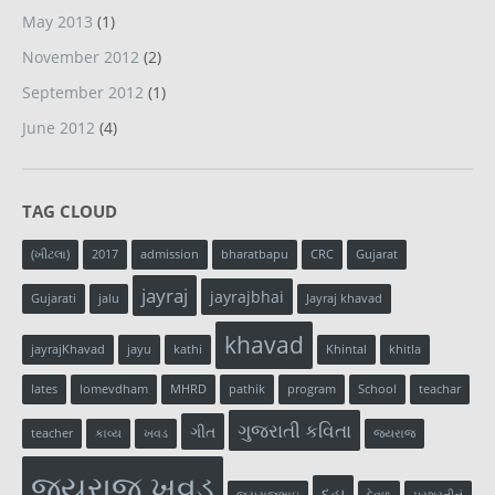
May 2013
(1)
November 2012
(2)
September 2012
(1)
June 2012
(4)
TAG CLOUD
(ખીટલા)
2017
admission
bharatbapu
CRC
Gujarat
jayraj
jayrajbhai
Gujarati
jalu
Jayraj khavad
khavad
jayrajKhavad
jayu
kathi
Khintal
khitla
lates
lomevdham
MHRD
pathik
program
School
teachar
ગુજરાતી કવિતા
ગીત
teacher
કાવ્ય
ખવડ
જયરાજ
જયરાજ ખવડ
દુહા
જયરાજભાઇ
દેવળ
પ્રશસ્તીનું