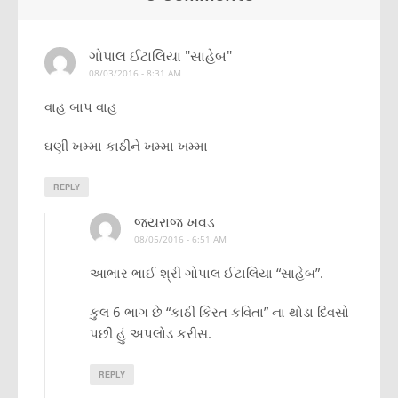
ગોપાલ ઈટાલિયા "સાહેબ"
08/03/2016 - 8:31 AM
વાહ બાપ વાહ
ઘણી ખમ્મા કાઠીને ખમ્મા ખમ્મા
REPLY
જયરાજ ખવડ
08/05/2016 - 6:51 AM
આભાર ભાઈ શ્રી ગોપાલ ઈટાલિયા “સાહેબ”.
કુલ 6 ભાગ છે “કાઠી કિરત કવિતા” ના થોડા દિવસો
પછી હું અપલોડ કરીસ.
REPLY