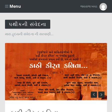
Menu
જયરાજ ખવડ
પથીકની સંવેદના
મારા હૃદયની સંવેદના ની સરવાણી…