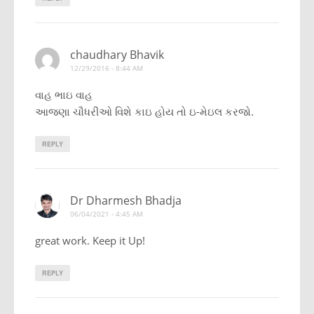
chaudhary Bhavik
12/29/2016 - 8:44 AM
વાહ ભાઇ વાહ
આજણા ચૌધરીઓ વિશે કાઇ હોય તો ઇ-મેઇલ કરજો.
REPLY
Dr Dharmesh Bhadja
06/04/2021 - 4:45 AM
great work. Keep it Up!
REPLY