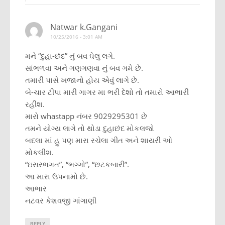
Natwar k.Gangani
10/25/2016 - 3:01 AM
મને “દુહા-છંદ” નું બવ ઘેલુ લગે.
સાંભળવા અને ગણગણવા નું બવ ગમે છે.
તમારી પાસે ખજાનો હોય એવું લાગે છે.
બે-ચાર ટીપા મારી ગાગર મા ભરી દેશો તો તમારો આભારી
રહીશ.
મારો whastapp નંબર 9029295301 છે
તમને યોગ્ય લાગે તો થોડા દુહાછંદ મોકલજો
બદલા માં હુ પણ મારા રચેલા ગીત અને શાયરી ઓ
મોકલીશ.
“ઇસરભગત”, “ભગ્ગો”, “છટકબારી”.
આ મારા ઉપનામો છે.
આભાર
નટવર કેશવજી ગાંગાણી
REPLY