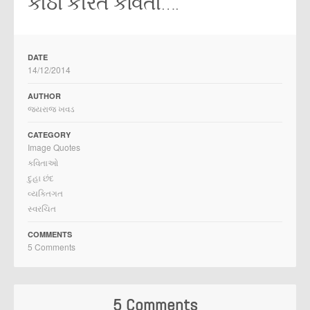
કાઠી કીરત કવિતા….
DATE
14/12/2014
AUTHOR
જયરાજ ખવડ
CATEGORY
Image Quotes
કવિતાઓ
દુહા છંદ
વ્યક્તિગત
સ્વરચિત
COMMENTS
5 Comments
5 Comments