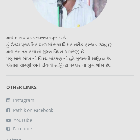
મારું નામ ખવડ જયરાજ રવુભાઇ છે.
હું ઉચ્ચ પ્રાથમિક શાળામાં ભાષા શિક્ષક તરીકે ફરજ બજાવું છું.
મારો સ્નાતક કક્ષા નો મુખ્ય વિષય અંગ્રેજી છે.
પણ મારો શોખ નો વિષય ગાંડપણ ની હદે ગુજરાતી સાહિત્ય છે.
એમાય ચારણી અને ડીંગળી સાહિત્ય પ્રકાર નો ખુબ શોખ છે….
OTHER LINKS
Instagram
Pathik on Facebook
YouTube
Facebook