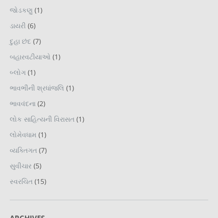
જોડકણુ
(1)
ડાયરી
(6)
દુહા છંદ
(7)
બહારવટીયાઓ
(1)
બ્લોગ
(1)
ભાવભીંની શ્રધાંજલિ
(1)
ભાવવંદના
(2)
લોક સાહિત્યની વિરાસત
(1)
લોમેવધામ
(1)
વ્યક્તિગત
(7)
સુવીચાર
(5)
સ્વરચિત
(15)