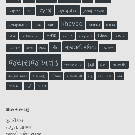
jayraj
jayrajbhai
Gujarati
jalu
Jayraj khavad
khavad
jayrajKhavad
jayu
kathi
Khintal
khitla
lates
lomevdham
MHRD
pathik
program
School
teachar
ગુજરાતી કવિતા
ગીત
teacher
કાવ્ય
ખવડ
જયરાજ
જયરાજ ખવડ
દુહા
જયરાજભાઇ
દેવળ
પ્રશસ્તીનું
ભનુભાઇ ખવડ
ભરતબાપુ
મોજમાં
રામવાળાની
રેવું
લોમેવધામ
સંત
સપાખરૂં
સૂર્ય
સ્તવન
મારું સરનામું
મુ. ખીટલા
તાલુકો. સાયલા
જીલ્લો. સુરેન્દ્રનગર