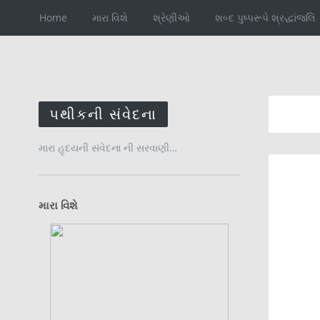
Home
મારા વિશે
શ્રેણીઓ
શબ્દ પુષ્પરૂપે શ્રદ્ધાંજલિ
પથીકની સંવેદના
મારા હૃદયની સંવેદના ની સરવાણી…
મારા વિશે