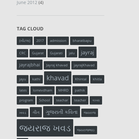
June 2012
(4)
TAG CLOUD
(ખીટલા)
2017
admission
bharatbapu
jayraj
CRC
Gujarat
Gujarati
jalu
jayrajbhai
Jayraj khavad
jayrajKhavad
khavad
jayu
kathi
Khintal
khitla
lates
lomevdham
MHRD
pathik
program
School
teachar
teacher
કાવ્ય
ગુજરાતી કવિતા
ગીત
ખવડ
જયરાજ
જયરાજ ખવડ
જયરાજભાઇ