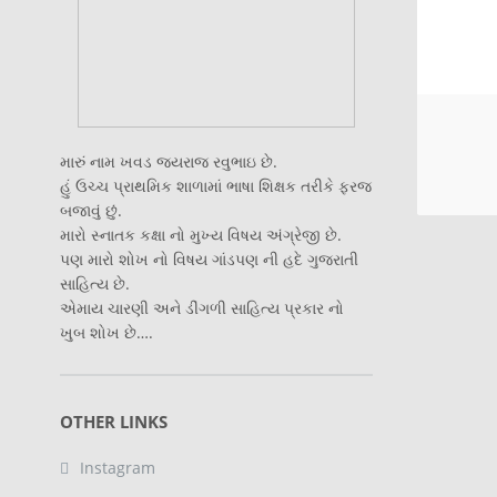
મારું નામ ખવડ જયરાજ રવુભાઇ છે.
હું ઉચ્ચ પ્રાથમિક શાળામાં ભાષા શિક્ષક તરીકે ફરજ
બજાવું છું.
મારો સ્નાતક કક્ષા નો મુખ્ય વિષય અંગ્રેજી છે.
પણ મારો શોખ નો વિષય ગાંડપણ ની હદે ગુજરાતી
સાહિત્ય છે.
એમાય ચારણી અને ડીંગળી સાહિત્ય પ્રકાર નો
ખુબ શોખ છે….
OTHER LINKS
Instagram