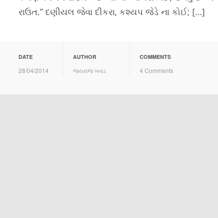
રાઉત.” દણીયલ જેવા દીકરા, કશ્યપ જેડે ના કોઈ; […]
DATE
AUTHOR
COMMENTS
28/04/2014
જયરાજ ખવડ
4 Comments