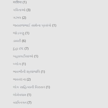
मरशिया
(1)
કવિતાઓ
(3)
ગઝલ
(2)
જયરાજભાઈ સાથેના પ્રસંગો
(1)
જોડકણુ
(1)
ડાયરી
(6)
દુહા છંદ
(7)
બહારવટીયાઓ
(1)
બ્લોગ
(1)
ભાવભીંની શ્રધાંજલિ
(1)
ભાવવંદના
(2)
લોક સાહિત્યની વિરાસત
(1)
લોમેવધામ
(1)
વ્યક્તિગત
(7)