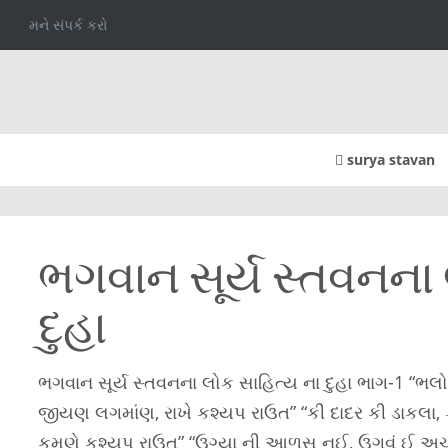
મને સંપર્ક કરો
surya stavan
ભગવાન સૂર્ય સ્તવનના 
દુહા
ભગવાન સૂર્ય સ્તવનના લોક સાહિત્ય ના દુહા ભાગ-1 “ભલ
જીયણ લગમાંણ, રાખે કશ્યપ રાઉત” “કી દાદર કી ડાકલા, કી
કમણે કશ્યપ રાઉત” “ઉગ્યા ની આળસ નઈ, ઉગવું ઈ અચૂ