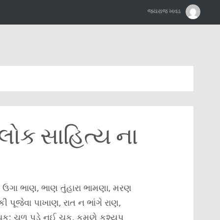
જયરાજ ખવડ
લોક સાહિત્ય ના
ો ઉગા ભાણ, ભાણ તુંહારા ભામણા, મરણ
 પૂજેવા પાખાણ, રાત ન ભાંગે રાણ,
ક; ચળુ પડે નઈ ચૂક, કમણે કશ્યપ