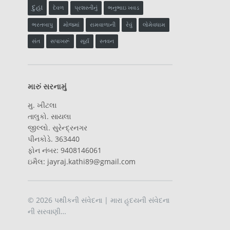
દુહા
દેવળ
પ્રશસ્તીનું
ભનુભાઇ ખવડ
ભરતબાપુ
મોજમાં
રામવાળાની
રેવું
લોમેવધામ
સંત
સપાખરૂં
સૂર્ય
સ્તવન
મારું સરનામું
મુ. ખીટલા
તાલુકો. સાયલા
જીલ્લો. સુરેન્દ્રનગર
પીનકોડે. 363440
ફોન નંબર: 9408146061
ઇમૈલ: jayraj.kathi89@gmail.com
© 2026
પથીકની સંવેદના
| મારા હૃદયની સંવેદના
ની સરવાણી…